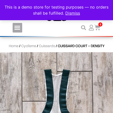
ERSONNALISEZ VOS VÊTEMENTS DE SPORT SANS MINIMUM DE COMMANDE 
This is a demo store for testing purposes — no orders
shall be fulfilled.
Dismiss
0
Home
/
Cyclisme
/
Cuissards
/ CUISSARD COURT – DENSITY