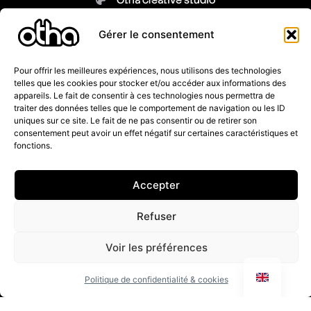
Otha creative studio
Galerie de designs
Contactez-nous
Gérer le consentement
Pour offrir les meilleures expériences, nous utilisons des technologies
telles que les cookies pour stocker et/ou accéder aux informations des
appareils. Le fait de consentir à ces technologies nous permettra de
Legal Notice
traiter des données telles que le comportement de navigation ou les ID
uniques sur ce site. Le fait de ne pas consentir ou de retirer son
Conditions générales de vente
consentement peut avoir un effet négatif sur certaines caractéristiques et
Modalités de livraison
fonctions.
Modalités de retour
FAQ
Accepter
REJOINS LA COMMUNEAUTÉ OTHA
Refuser
Voir les préférences
Politique de confidentialité & cookies
En t’inscrivant, tu confirmes avoir lu la
Privacy Policy
.