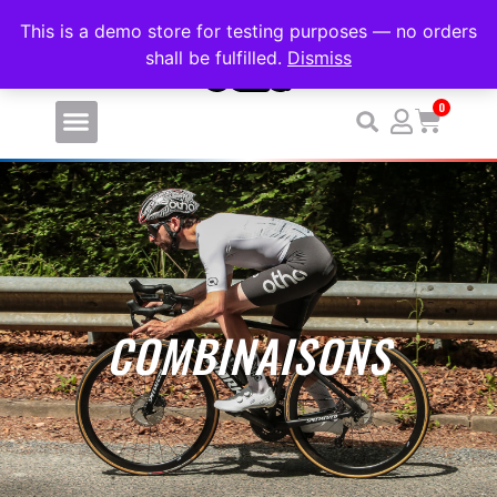
PERSONNALISEZ VOS VÊTEMENTS DE SPORT SANS MINIMUM D
This is a demo store for testing purposes — no orders
shall be fulfilled.
Dismiss
0
COMBINAISONS