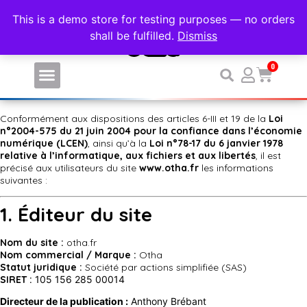
PERSONNALISEZ VOS VÊTEMENTS DE SPORT SANS MINIM
This is a demo store for testing purposes — no orders
shall be fulfilled.
Dismiss
0
Conformément aux dispositions des articles 6-III et 19 de la
Loi
n°2004-575 du 21 juin 2004 pour la confiance dans l’économie
numérique (LCEN)
, ainsi qu’à la
Loi n°78-17 du 6 janvier 1978
relative à l’informatique, aux fichiers et aux libertés
, il est
précisé aux utilisateurs du site
www.otha.fr
les informations
suivantes :
1. Éditeur du site
Nom du site :
otha.fr
Nom commercial / Marque :
Otha
Statut juridique :
Société par actions simplifiée (SAS)
SIRET :
105 156 285 00014
Directeur de la publication :
Anthony Brébant