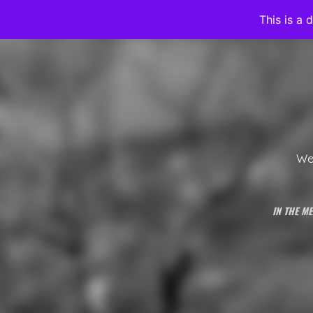
This is a 
We’
IN THE ME