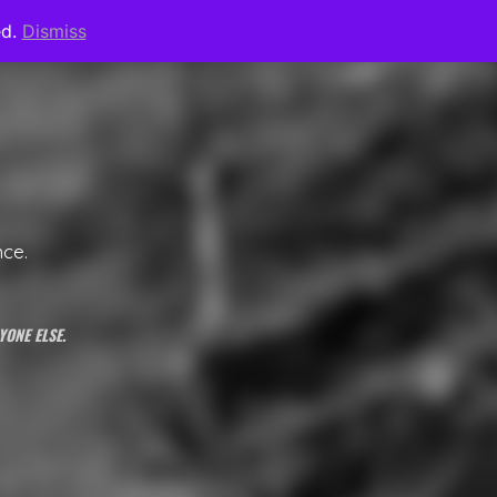
ed.
Dismiss
nce.
YONE ELSE.