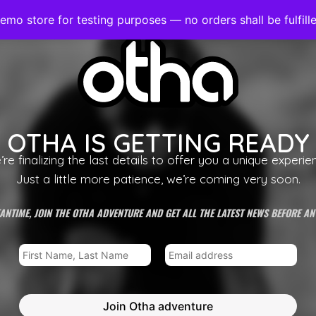
demo store for testing purposes — no orders shall be fulfill
OTHA IS GETTING READY
re finalizing the last details to offer you a unique experie
Just a little more patience, we’re coming very soon.
ANTIME, JOIN THE OTHA ADVENTURE AND GET ALL THE LATEST NEWS BEFORE AN