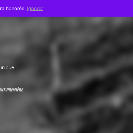
era honorée.
Ignorer
unique.
ANT-PREMIÈRE.