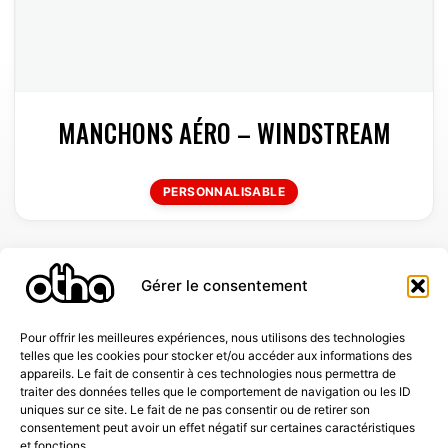
MANCHONS AÉRO – WINDSTREAM
PERSONNALISABLE
Gérer le consentement
Pour offrir les meilleures expériences, nous utilisons des technologies
telles que les cookies pour stocker et/ou accéder aux informations des
L'univers Otha
appareils. Le fait de consentir à ces technologies nous permettra de
Otha creative studio
traiter des données telles que le comportement de navigation ou les ID
Galerie de designs
uniques sur ce site. Le fait de ne pas consentir ou de retirer son
Contactez-nous
consentement peut avoir un effet négatif sur certaines caractéristiques
et fonctions.