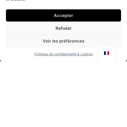
Accepter
Mentions légales
Refuser
Conditions générales de vente
Modalités de livraison
Voir les préférences
Modalités de retour
FAQ
Politique de confidentialité & cookies
REJOINS LA COMMUNEAUTÉ OTHA
En t’inscrivant, tu confirmes avoir lu la
Politique de confidentialité
.
S'INSCRIRE