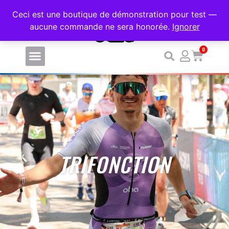
PERSONNALISEZ VOS VÊTEMENTS DE SPORT SANS MINIMUM DE COM
Ceci est une boutique de démonstration pour test —
aucune commande ne sera honorée.
Ignorer
0
TRIFONCTION