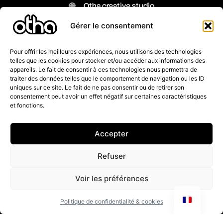
Otha creative studio
Galerie de designs
Gérer le consentement
Contactez-nous
Pour offrir les meilleures expériences, nous utilisons des technologies
telles que les cookies pour stocker et/ou accéder aux informations des
appareils. Le fait de consentir à ces technologies nous permettra de
traiter des données telles que le comportement de navigation ou les ID
Mentions légales
uniques sur ce site. Le fait de ne pas consentir ou de retirer son
Conditions générales de vente
consentement peut avoir un effet négatif sur certaines caractéristiques
Modalités de livraison
et fonctions.
Modalités de retour
FAQ
Accepter
REJOINS LA COMMUNEAUTÉ OTHA
Refuser
Voir les préférences
Politique de confidentialité & cookies