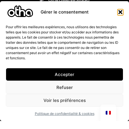
Galerie de designs
Gérer le consentement
Contactez-nous
Pour offrir les meilleures expériences, nous utilisons des technologies
telles que les cookies pour stocker et/ou accéder aux informations des
appareils. Le fait de consentir à ces technologies nous permettra de
traiter des données telles que le comportement de navigation ou les ID
Mentions légales
uniques sur ce site. Le fait de ne pas consentir ou de retirer son
Conditions générales de vente
consentement peut avoir un effet négatif sur certaines caractéristiques
Modalités de livraison
et fonctions.
Modalités de retour
FAQ
Accepter
REJOINS LA COMMUNEAUTÉ OTHA
Refuser
Voir les préférences
Politique de confidentialité & cookies
En t’inscrivant, tu confirmes avoir lu la
Politique de confidentialité
.